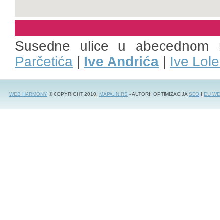
Susedne ulice u abecednom 
Parčetića
|
Ive Andrića
|
Ive Lole
WEB HARMONY
© COPYRIGHT 2010.
MAPA.IN.RS
- AUTORI: OPTIMIZACIJA
SEO
I
EU WE