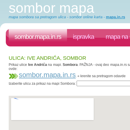
sombor mapa
mapa sombora sa pretragom ulica - sombor online karta
-
mapa.in.rs
sombor.mapa.in.rs
ispravka
mapa na 
ULICA: IVE ANDRIĆA, SOMBOR
Prikaz ulice
Ive Andrića
na mapi.
Sombora
. PAŽNJA - ovaj deo mapa.in.rs sa
ovde:
sombor.mapa.in.rs
. « krenite sa pretragom odavde
Izaberite ulicu za prikaz na mapi Sombora: