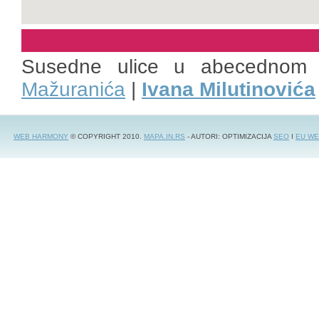
Susedne ulice u abecednom 
Mažuranića
|
Ivana Milutinovića
WEB HARMONY
© COPYRIGHT 2010.
MAPA.IN.RS
- AUTORI: OPTIMIZACIJA
SEO
I
EU WE