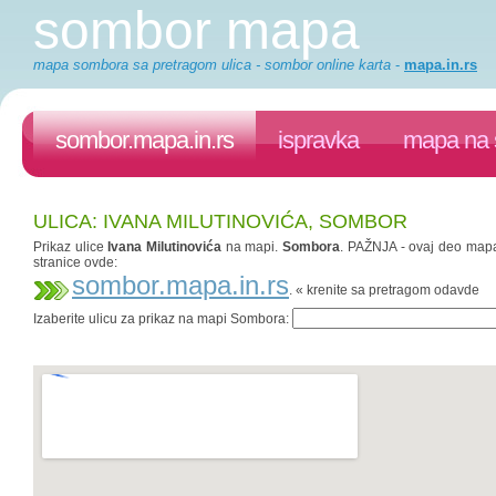
sombor mapa
mapa sombora sa pretragom ulica - sombor online karta
-
mapa.in.rs
sombor.mapa.in.rs
ispravka
mapa na 
ULICA: IVANA MILUTINOVIĆA, SOMBOR
Prikaz ulice
Ivana Milutinovića
na mapi.
Sombora
. PAŽNJA - ovaj deo mapa.
stranice ovde:
sombor.mapa.in.rs
. « krenite sa pretragom odavde
Izaberite ulicu za prikaz na mapi Sombora: