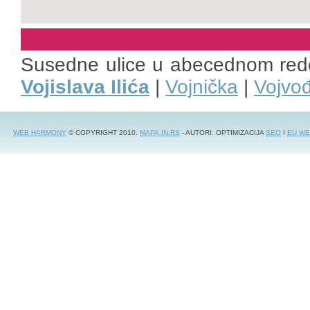
Susedne ulice u abecednom red
Vojislava Ilića
|
Vojnička
|
Vojvo
WEB HARMONY
© COPYRIGHT 2010.
MAPA.IN.RS
- AUTORI: OPTIMIZACIJA
SEO
I
EU WE