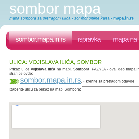
sombor mapa
mapa sombora sa pretragom ulica - sombor online karta
-
mapa.in.rs
sombor.mapa.in.rs
ispravka
mapa na 
ULICA: VOJISLAVA ILIĆA, SOMBOR
Prikaz ulice
Vojislava Ilića
na mapi.
Sombora
. PAŽNJA - ovaj deo mapa.in.
stranice ovde:
sombor.mapa.in.rs
. « krenite sa pretragom odavde
Izaberite ulicu za prikaz na mapi Sombora: