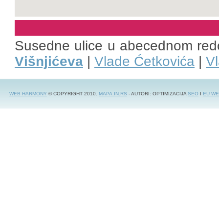
Susedne ulice u abecednom red
Višnjićeva
|
Vlade Ćetkovića
|
Vl
WEB HARMONY
© COPYRIGHT 2010.
MAPA.IN.RS
- AUTORI: OPTIMIZACIJA
SEO
I
EU WE