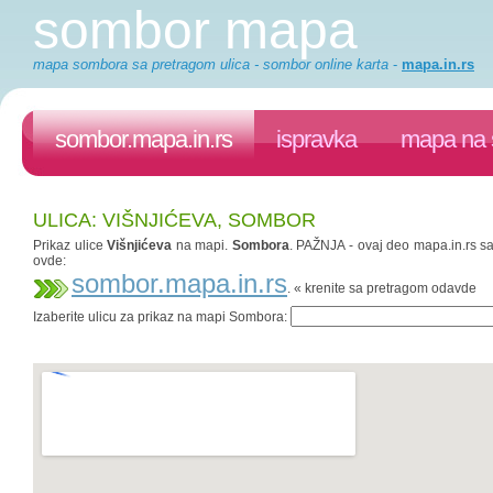
sombor mapa
mapa sombora sa pretragom ulica - sombor online karta
-
mapa.in.rs
sombor.mapa.in.rs
ispravka
mapa na 
ULICA: VIŠNJIĆEVA, SOMBOR
Prikaz ulice
Višnjićeva
na mapi.
Sombora
. PAŽNJA - ovaj deo mapa.in.rs saj
ovde:
sombor.mapa.in.rs
. « krenite sa pretragom odavde
Izaberite ulicu za prikaz na mapi Sombora: