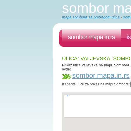
sombor m
mapa sombora sa pretragom ulica - somb
sombor.mapa.in.rs
i
ULICA: VALJEVSKA, SOMB
Prikaz ulice
Valjevska
na mapi.
Sombora
.
ovde:
sombor.mapa.in.rs
Izaberite ulicu za prikaz na mapi Sombora: