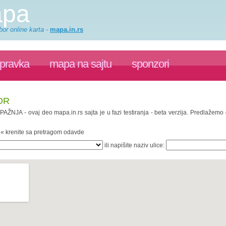
apa
or online karta
-
mapa.in.rs
spravka
mapa na sajtu
sponzori
OR
 PAŽNJA - ovaj deo mapa.in.rs sajta je u fazi testiranja - beta verzija. Predlažem
. « krenite sa pretragom odavde
ili napišite naziv ulice: