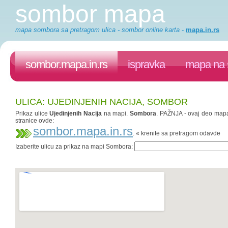
sombor mapa
mapa sombora sa pretragom ulica - sombor online karta
-
mapa.in.rs
sombor.mapa.in.rs
ispravka
mapa na 
ULICA: UJEDINJENIH NACIJA, SOMBOR
Prikaz ulice
Ujedinjenih Nacija
na mapi.
Sombora
. PAŽNJA - ovaj deo mapa.
stranice ovde:
sombor.mapa.in.rs
. « krenite sa pretragom odavde
Izaberite ulicu za prikaz na mapi Sombora: