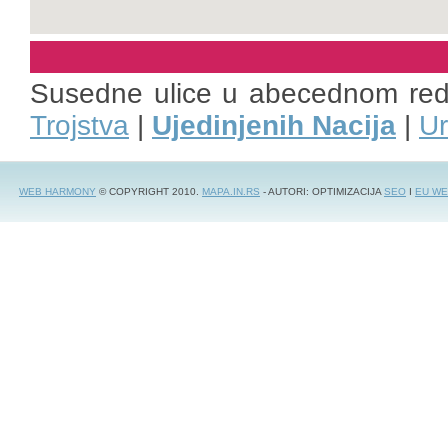
Susedne ulice u abecednom re
Trojstva
|
Ujedinjenih Nacija
|
Ur
WEB HARMONY
© COPYRIGHT 2010.
MAPA.IN.RS
- AUTORI: OPTIMIZACIJA
SEO
I
EU WE