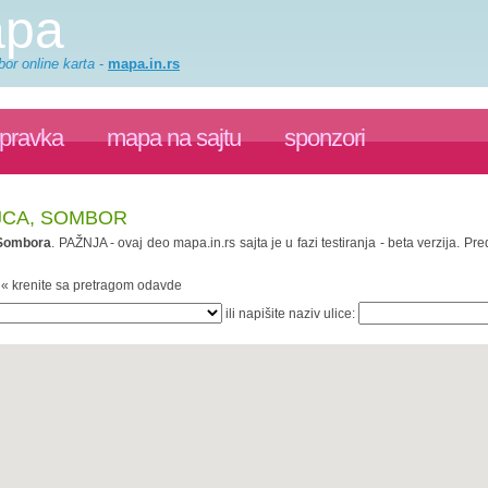
apa
or online karta
-
mapa.in.rs
spravka
mapa na sajtu
sponzori
JCA, SOMBOR
Sombora
. PAŽNJA - ovaj deo mapa.in.rs sajta je u fazi testiranja - beta verzija. 
. « krenite sa pretragom odavde
ili napišite naziv ulice: