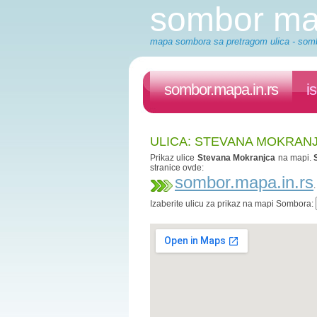
sombor m
mapa sombora sa pretragom ulica - somb
sombor.mapa.in.rs
i
ULICA: STEVANA MOKRAN
Prikaz ulice
Stevana Mokranjca
na mapi.
stranice ovde:
sombor.mapa.in.rs
Izaberite ulicu za prikaz na mapi Sombora: