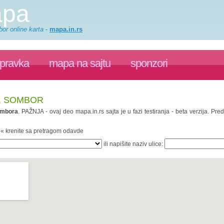
apa
or online karta
-
mapa.in.rs
spravka
mapa na sajtu
sponzori
A, SOMBOR
mbora
. PAŽNJA - ovaj deo mapa.in.rs sajta je u fazi testiranja - beta verzija. P
. « krenite sa pretragom odavde
ili napišite naziv ulice: