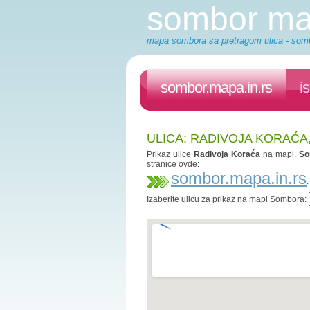
sombor m
mapa sombora sa pretragom ulica - somb
sombor.mapa.in.rs
i
ULICA: RADIVOJA KORAĆ
Prikaz ulice
Radivoja Koraća
na mapi.
So
stranice ovde:
sombor.mapa.in.rs
Izaberite ulicu za prikaz na mapi Sombora: