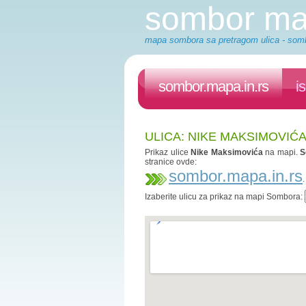
sombor m
mapa sombora sa pretragom ulica - somb
sombor.mapa.in.rs
i
ULICA: NIKE MAKSIMOVIĆ
Prikaz ulice
Nike Maksimovića
na mapi.
S
stranice ovde:
sombor.mapa.in.rs
Izaberite ulicu za prikaz na mapi Sombora: