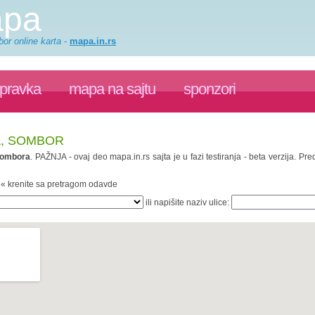
apa
or online karta
-
mapa.in.rs
spravka
mapa na sajtu
sponzori
A, SOMBOR
ombora
. PAŽNJA - ovaj deo mapa.in.rs sajta je u fazi testiranja - beta verzija. 
. « krenite sa pretragom odavde
ili napišite naziv ulice: