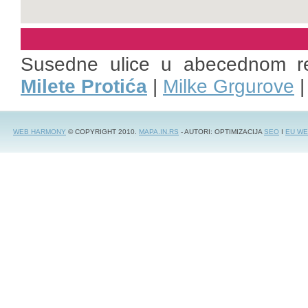
Susedne ulice u abecednom r
Milete Protića
|
Milke Grgurove
WEB HARMONY
© COPYRIGHT 2010.
MAPA.IN.RS
- AUTORI: OPTIMIZACIJA
SEO
I
EU WE