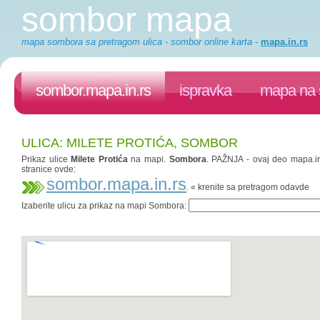
sombor mapa
mapa sombora sa pretragom ulica - sombor online karta
-
mapa.in.rs
sombor.mapa.in.rs
ispravka
mapa na 
ULICA: MILETE PROTIĆA, SOMBOR
Prikaz ulice
Milete Protića
na mapi.
Sombora
. PAŽNJA - ovaj deo mapa.in.
stranice ovde:
sombor.mapa.in.rs
. « krenite sa pretragom odavde
Izaberite ulicu za prikaz na mapi Sombora: