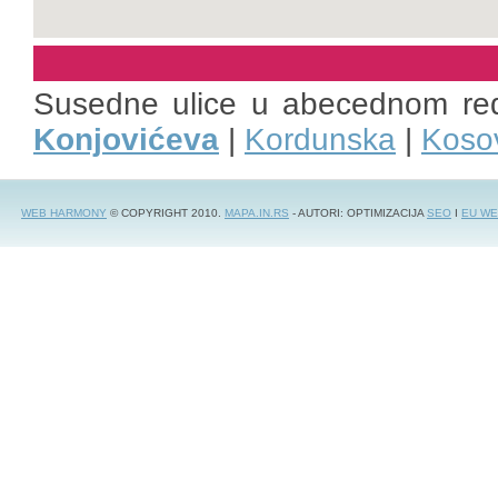
Susedne ulice u abecednom re
Konjovićeva
|
Kordunska
|
Koso
WEB HARMONY
© COPYRIGHT 2010.
MAPA.IN.RS
- AUTORI: OPTIMIZACIJA
SEO
I
EU WE