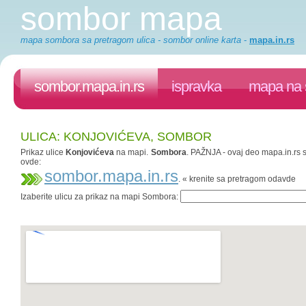
sombor mapa
mapa sombora sa pretragom ulica - sombor online karta
-
mapa.in.rs
sombor.mapa.in.rs
ispravka
mapa na 
ULICA: KONJOVIĆEVA, SOMBOR
Prikaz ulice
Konjovićeva
na mapi.
Sombora
. PAŽNJA - ovaj deo mapa.in.rs s
ovde:
sombor.mapa.in.rs
. « krenite sa pretragom odavde
Izaberite ulicu za prikaz na mapi Sombora: