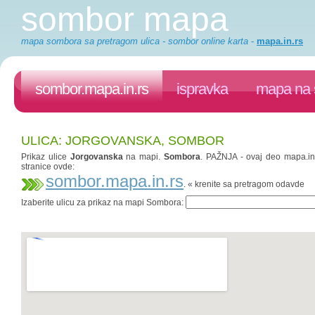
sombor mapa
mapa sombora sa pretragom ulica - sombor online karta
-
mapa.in.rs
sombor.mapa.in.rs
ispravka
mapa na 
ULICA: JORGOVANSKA, SOMBOR
Prikaz ulice
Jorgovanska
na mapi.
Sombora
. PAŽNJA - ovaj deo mapa.in.
stranice ovde:
sombor.mapa.in.rs
. « krenite sa pretragom odavde
Izaberite ulicu za prikaz na mapi Sombora: