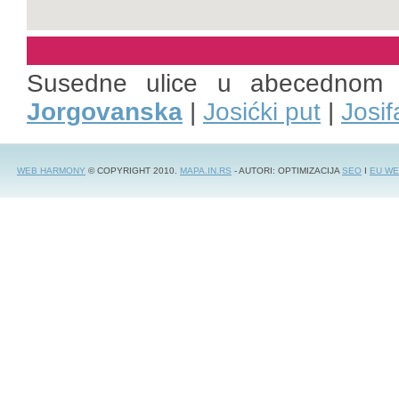
Susedne ulice u abecednom 
Jorgovanska
|
Josićki put
|
Josi
WEB HARMONY
© COPYRIGHT 2010.
MAPA.IN.RS
- AUTORI: OPTIMIZACIJA
SEO
I
EU WE