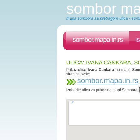
sombor m
mapa sombora sa pretragom ulica - somb
sombor.mapa.in.rs
i
ULICA: IVANA CANKARA, 
Prikaz ulice
Ivana Cankara
na mapi.
Som
stranice ovde:
sombor.mapa.in.rs
Izaberite ulicu za prikaz na mapi Sombora: