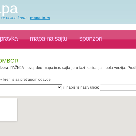
apa
or online karta
-
mapa.in.rs
spravka
mapa na sajtu
sponzori
SOMBOR
bora
. PAŽNJA - ovaj deo mapa.in.rs sajta je u fazi testiranja - beta verzija. P
. « krenite sa pretragom odavde
ili napišite naziv ulice: