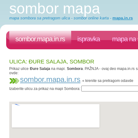
sombor mapa
mapa sombora sa pretragom ulica - sombor online karta
-
mapa.in.rs
sombor.mapa.in.rs
ispravka
mapa na 
ULICA: ĐURE SALAJA, SOMBOR
Prikaz ulice
Đure Salaja
na mapi.
Sombora
. PAŽNJA - ovaj deo mapa.in.rs sa
ovde:
sombor.mapa.in.rs
. « krenite sa pretragom odavde
Izaberite ulicu za prikaz na mapi Sombora: