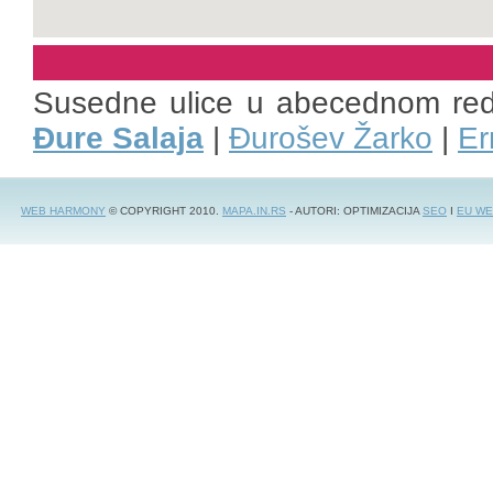
Susedne ulice u abecednom re
Đure Salaja
|
Đurošev Žarko
|
Er
WEB HARMONY
© COPYRIGHT 2010.
MAPA.IN.RS
- AUTORI: OPTIMIZACIJA
SEO
I
EU WE